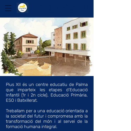
Col·legi Pius XII
Una comunitat que aprèn
Pius XII és un centre educatiu de Palma
que imparteix les etapes d'Educació
Infantil (1r i 2n cicle), Educació Primària,
ESO i Batxillerat.
Treballam per a una educació orientada a
la societat del futur i compromesa amb la
transformació del món i al servei de la
formació humana integral.