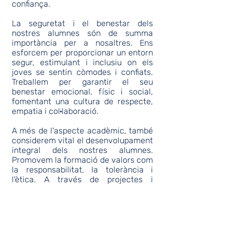
confiança.
La seguretat i el benestar dels
nostres alumnes són de summa
importància per a nosaltres. Ens
esforcem per proporcionar un entorn
segur, estimulant i inclusiu on els
joves se sentin còmodes i confiats.
Treballem per garantir el seu
benestar emocional, físic i social,
fomentant una cultura de respecte,
empatia i col·laboració.
A més de l'aspecte acadèmic, també
considerem vital el desenvolupament
integral dels nostres alumnes.
Promovem la formació de valors com
la responsabilitat, la tolerància i
l'ètica. A través de projectes i
activitats interdisciplinàries,
fomentem l'aprenentatge de valors
com la crítica constructiva, el
pensament ètic i la consciència
global, perquè els nostres alumnes